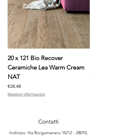
20 x 121 Bio Recover
30 x 60 Milano Ec
Ceramiche Lea Warm Cream
Ceramiche Lea M
NAT
Price
€32.20
Maggiori informazioni
Price
€28.48
Maggiori informazioni
Contatti
Indirizzo: Via Borgomanero 10/12 - 28010,