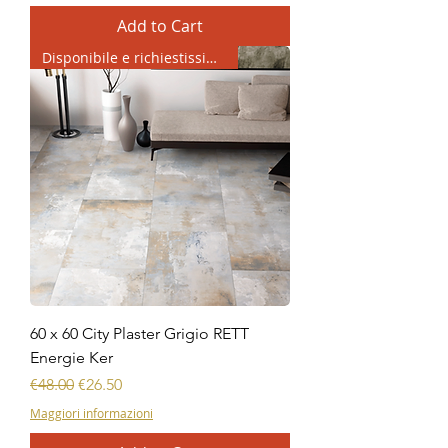
Add to Cart
Disponibile e richiestissimo
60 x 60 City Plaster Grigio RETT
Energie Ker
Regular Price
Sale Price
€48.00
€26.50
Maggiori informazioni