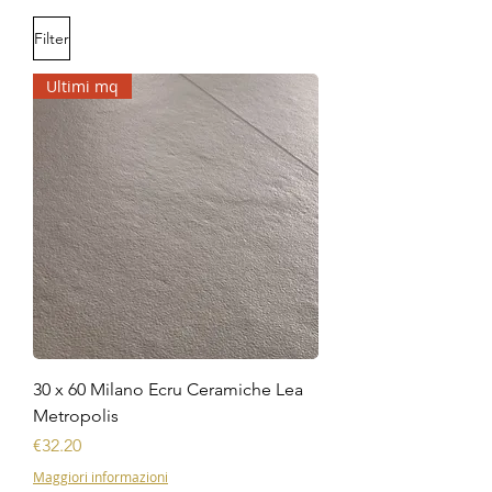
Filter
Ultimi mq
30 x 60 Milano Ecru Ceramiche Lea
Metropolis
Price
€32.20
Maggiori informazioni