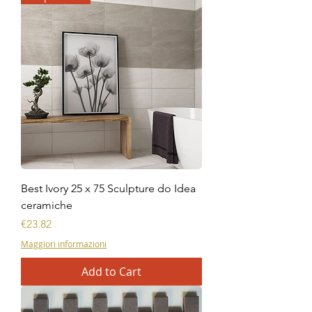
Best Ivory 25 x 75 Sculpture do Idea
ceramiche
Price
€23.82
Maggiori informazioni
Add to Cart