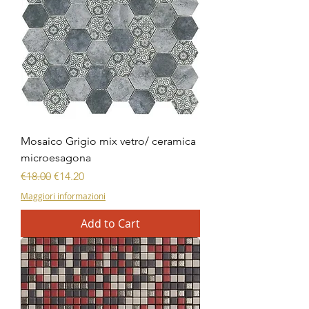
Mosaico Grigio mix vetro/ ceramica
microesagona
Regular Price
Sale Price
€18.00
€14.20
Maggiori informazioni
Add to Cart