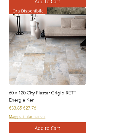
Add to Cart
Ora Disponibile
60 x 120 City Plaster Grigio RETT
Energie Ker
Regular Price
Sale Price
€33.85
€27.76
Maggiori informazioni
Add to Cart