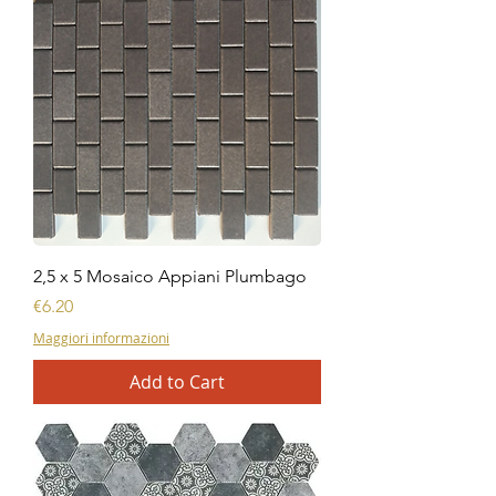
2,5 x 5 Mosaico Appiani Plumbago
Price
€6.20
Maggiori informazioni
Add to Cart