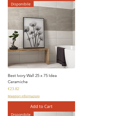
Disponibile
Best Ivory Wall 25 x 75 Idea
Ceramiche
Price
€23.82
Maggiori informazioni
Add to Cart
Disponibile