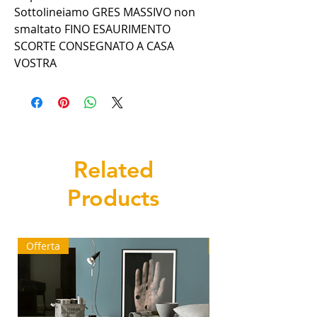
Sottolineiamo GRES MASSIVO non
smaltato FINO ESAURIMENTO
SCORTE CONSEGNATO A CASA
VOSTRA
Related
Products
Offerta
Ultimi mq