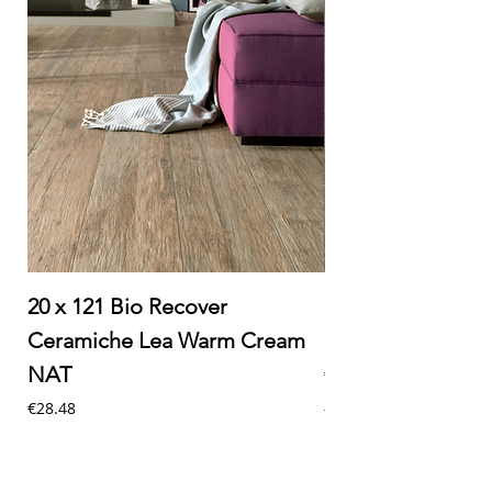
20 x 121 Bio Recover
30 x 60 Milano Ec
Ceramiche Lea Warm Cream
Ceramiche Lea M
NAT
Price
€32.20
Maggiori informazioni
Price
€28.48
Maggiori informazioni