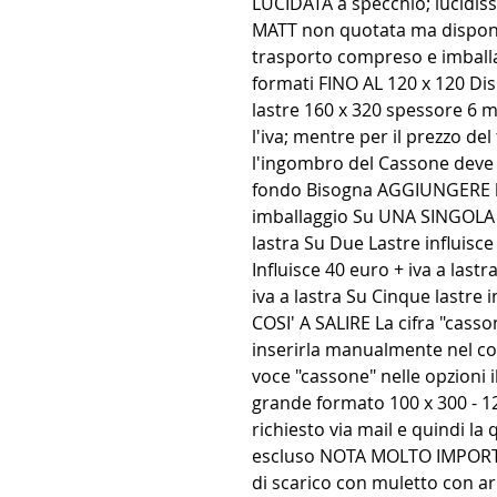
LUCIDATA a specchio; lucidis
MATT non quotata ma disponibi
trasporto compreso e imballa
formati FINO AL 120 x 120 Disp
lastre 160 x 320 spessore 6 m
l'iva; mentre per il prezzo d
l'ingombro del Cassone deve 
fondo Bisogna AGGIUNGERE l'
imballaggio Su UNA SINGOLA L
lastra Su Due Lastre influisce 
Influisce 40 euro + iva a lastr
iva a lastra Su Cinque lastre i
COSI' A SALIRE La cifra "cas
inserirla manualmente nel c
voce "cassone" nelle opzioni 
grande formato 100 x 300 - 12
richiesto via mail e quindi la
escluso NOTA MOLTO IMPORTAN
di scarico con muletto con a