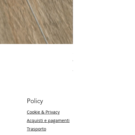
30 x 60 Milano Ecru Ce
Price
€32.20
Maggiori informazioni
Policy
Cookie & Privacy
Acquisti e pagamenti
Trasporto