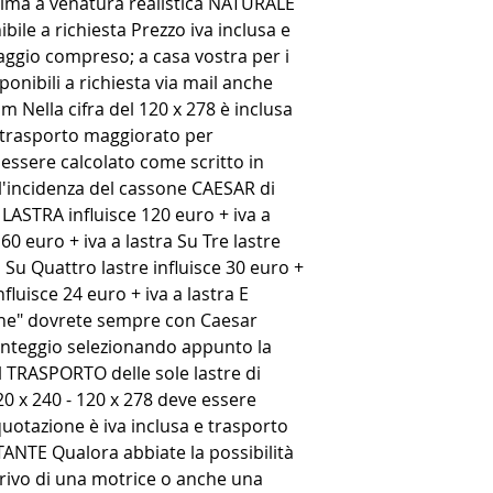
sima a venatura realistica NATURALE
le a richiesta Prezzo iva inclusa e
ggio compreso; a casa vostra per i
onibili a richiesta via mail anche
m Nella cifra del 120 x 278 è inclusa
el trasporto maggiorato per
essere calcolato come scritto in
incidenza del cassone CAESAR di
ASTRA influisce 120 euro + iva a
60 euro + iva a lastra Su Tre lastre
a Su Quattro lastre influisce 30 euro +
nfluisce 24 euro + iva a lastra E
sone" dovrete sempre con Caesar
onteggio selezionando appunto la
il TRASPORTO delle sole lastre di
0 x 240 - 120 x 278 deve essere
 quotazione è iva inclusa e trasporto
TE Qualora abbiate la possibilità
rrivo di una motrice o anche una