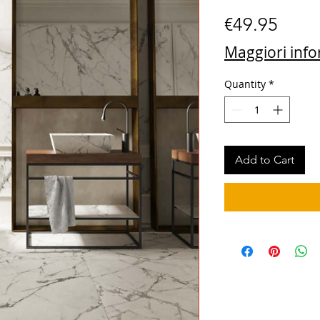
Price
€49.95
Maggiori inf
Quantity
*
Add to Cart