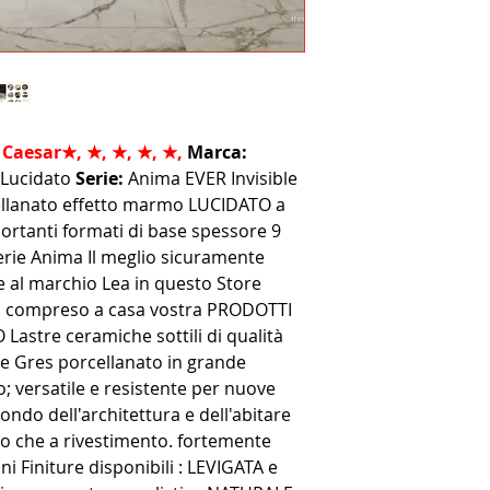
Caesar
★, ★, ★, ★, ★,
Marca:
 Lucidato
Serie:
Anima EVER Invisible
ellanato effetto marmo LUCIDATO a
portanti formati di base spessore 9
ie Anima Il meglio sicuramente
re al marchio Lea in questo Store
to compreso a casa vostra PRODOTTI
stre ceramiche sottili di qualità
e Gres porcellanato in grande
; versatile e resistente per nuove
ondo dell'architettura e dell'abitare
to che a rivestimento. fortemente
i Finiture disponibili : LEVIGATA e