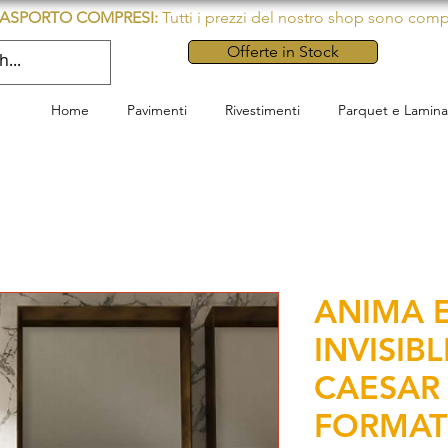
TRASPORTO COMPRESI:
Tutti i prezzi del nostro shop sono comp
Offerte in Stock
Home
Pavimenti
Rivestimenti
Parquet e Lamina
ANIMA 
INVISIBL
CAESAR 
FORMAT