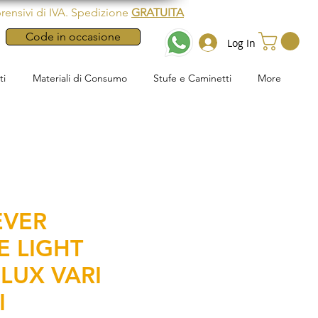
rensivi di IVA. Spedizione
GRATUITA
Code in occasione
Log In
ti
Materiali di Consumo
Stufe e Caminetti
More
EVER
E LIGHT
LUX VARI
I