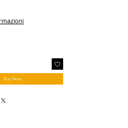
Prezzo Iva e
Trasporto inclusi
ormazioni
Buy Now