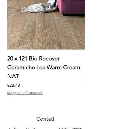
20 x 121 Bio Recover
30 x 60 Milano Ec
Ceramiche Lea Warm Cream
Ceramiche Lea M
NAT
Price
€32.20
Maggiori informazioni
Price
€28.48
Maggiori informazioni
Contatti