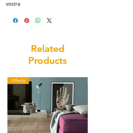
vostra
Related
Products
Offerta
Ultimi mq