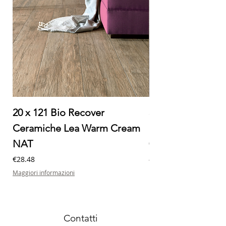
20 x 121 Bio Recover
30 x 60 Milano Ec
Ceramiche Lea Warm Cream
Ceramiche Lea M
NAT
Price
€32.20
Maggiori informazioni
Price
€28.48
Maggiori informazioni
Contatti