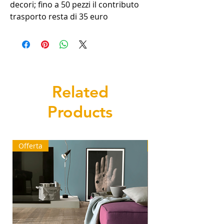
decori; fino a 50 pezzi il contributo
trasporto resta di 35 euro
Related
Products
Offerta
Ultimi mq