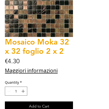
Mosaico Moka 32
x 32 foglio 2 x 2
Price
€4.30
Maggiori informazioni
Quantity
*
Add to Cart