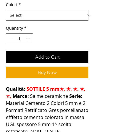
Colori
*
Quantity
*
Add to Cart
Buy Now
Qualità:
SOTTILE 5 mm
★, ★, ★, ★,
☆,
Marca:
Saime ceramiche
Serie:
Material Cemento 2 Colori 5 mm e 2
Formati Rettificato Gres porcellanato
efffetto cemento colorato in massa
UGL spessore 5 mm 1^ scelta
rettificato. ADATTO ALLE