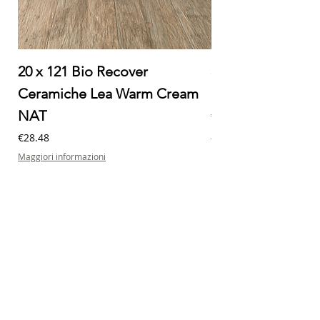
20 x 121 Bio Recover
30 x 60 Milano Ec
Ceramiche Lea Warm Cream
Ceramiche Lea M
NAT
Price
€32.20
Maggiori informazioni
Price
€28.48
Maggiori informazioni
Contatti
Indirizzo: Via Borgomanero 10/12 - 28010,
Briga Novarese (NO)
Telefono:
+ 39 032294219
Email:
info@creolapiastrelle.it