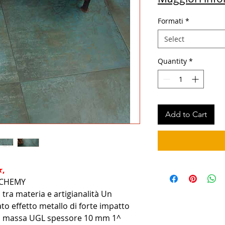
Formati
*
Select
Quantity
*
Add to Cart
★,
LCHEMY
 tra materia e artigianalità Un
to effetto metallo di forte impatto
in massa UGL spessore 10 mm 1^