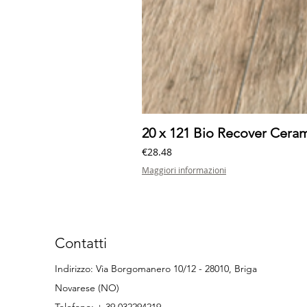
20 x 121 Bio Recover Cer
Price
€28.48
Maggiori informazioni
Contatti
Indirizzo: Via Borgomanero 10/12 - 28010, Briga
Novarese (NO)
Telefono:
+ 39 032294219