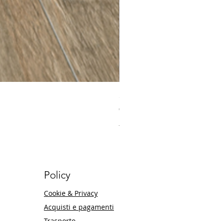
30 x 60 Milano Ecru Ce
Price
€32.20
Maggiori informazioni
Policy
Cookie & Privacy
Acquisti e pagamenti
Trasporto