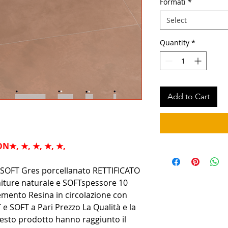
Formati
*
Select
Quantity
*
Add to Cart
ON
★, ★, ★, ★, ★,
 SOFT Gres porcellanato RETTIFICATO
iture naturale e SOFTspessore 10
emento Resina in circolazione con
T e SOFT a Pari Prezzo La Qualità e la
uesto prodotto hanno raggiunto il