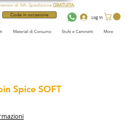
rensivi di IVA. Spedizione
GRATUITA
Code in occasione
Log In
ti
Materiali di Consumo
Stufe e Caminetti
More
oin Spice SOFT
ormazioni